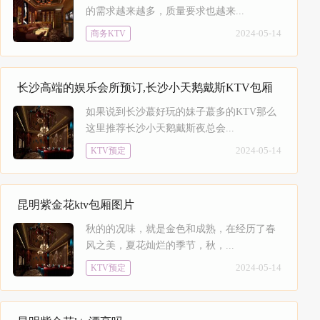
的需求越来越多，质量要求也越来...
2024-05-14
商务KTV
长沙高端的娱乐会所预订,长沙小天鹅戴斯KTV包厢
如果说到长沙蕞好玩的妹子蕞多的KTV那么
这里推荐长沙小天鹅戴斯夜总会...
2024-05-14
KTV预定
昆明紫金花ktv包厢图片
秋的的况味，就是金色和成熟，在经历了春
风之美，夏花灿烂的季节，秋，...
2024-05-14
KTV预定