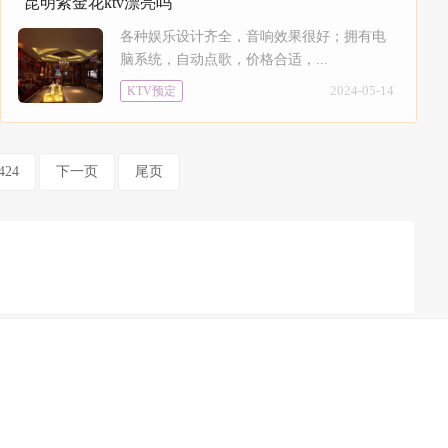
昆明紫金花ktv漂亮吗
各种娱乐设计齐全，音响效果很好；拥有电
脑系统，自动点歌，价格合适，...
2024-05-14
KTV预定
424
下一页
尾页