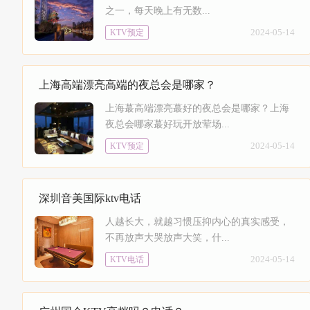
之一，每天晚上有无数...
2024-05-14
KTV预定
上海高端漂亮高端的夜总会是哪家？
上海蕞高端漂亮蕞好的夜总会是哪家？上海
夜总会哪家蕞好玩开放荤场...
2024-05-14
KTV预定
深圳音美国际ktv电话
人越长大，就越习惯压抑内心的真实感受，
不再放声大哭放声大笑，什...
2024-05-14
KTV电话