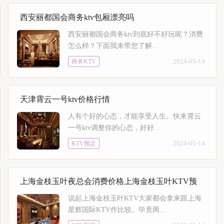
西安丽都国会商务ktv包厢漂亮吗
西安丽都国会商务ktv到底好不好玩呢？消费
怎么样？下面我来带您了解...
2024-05-14
商务KTV
天津霄云一号ktv价格行情
人有个好的心态，才能享受人生。快来霄云
一号ktv调整你的心态，好好...
2024-05-14
KTV预定
上海金枝玉叶夜总会消费价格上海金枝玉叶KTV预
说起上海金枝玉叶KTV大家都会拿来跟上海
星辉国际KTV作比较。毕竟两...