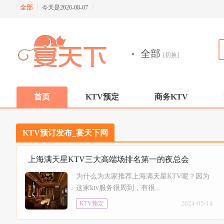
全部
今天是2026-08-07
·
全部
[切换]
首页
KTV预定
商务KTV
KTV预订发布_宴天下网
上海满天星KTV三大高端场排名第一的夜总会
为什么为大家推荐上海满天星KTV呢？因为
这家ktv服务很周到，有很...
2024-05-14
KTV预定