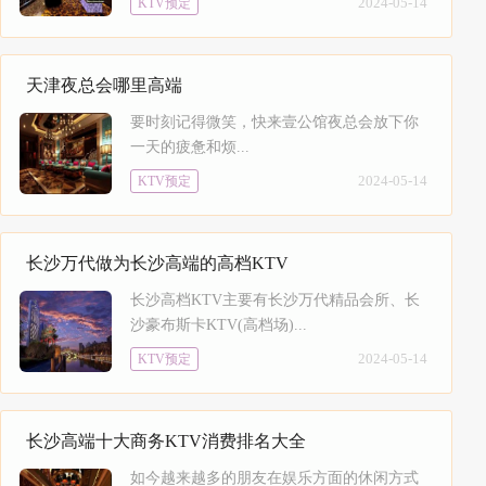
2024-05-14
KTV预定
天津夜总会哪里高端
要时刻记得微笑，快来壹公馆夜总会放下你
一天的疲惫和烦...
2024-05-14
KTV预定
长沙万代做为长沙高端的高档KTV
长沙高档KTV主要有长沙万代精品会所、长
沙豪布斯卡KTV(高档场)...
2024-05-14
KTV预定
长沙高端十大商务KTV消费排名大全
如今越来越多的朋友在娱乐方面的休闲方式