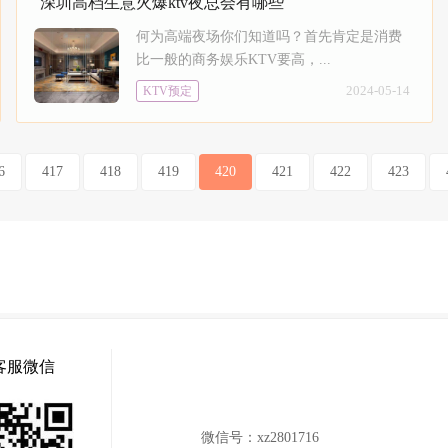
深圳高档生意火爆ktv夜总会有哪些
何为高端夜场你们知道吗？首先肯定是消费
比一般的商务娱乐KTV要高，...
2024-05-14
KTV预定
6
417
418
419
420
421
422
423
客服微信
微信号：
xz2801716