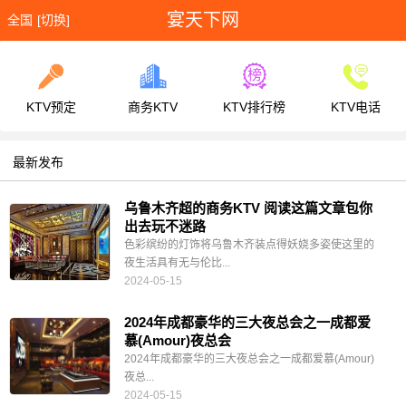
宴天下网
全国
[切换]
KTV预定
商务KTV
KTV排行榜
KTV电话
最新发布
乌鲁木齐超的商务KTV 阅读这篇文章包你
出去玩不迷路
色彩缤纷的灯饰将乌鲁木齐装点得妖娆多姿使这里的
夜生活具有无与伦比...
2024-05-15
2024年成都豪华的三大夜总会之一成都爱
慕(Amour)夜总会
2024年成都豪华的三大夜总会之一成都爱慕(Amour)
夜总...
2024-05-15